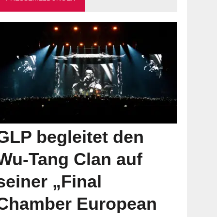
GLP begleitet den
Wu-Tang Clan auf
seiner „Final
Chamber European