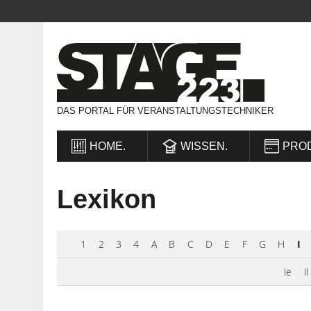
DAS PORTAL FÜR VERANSTALTUNGSTECHNIKER
HOME.
WISSEN.
PRO
Lexikon
1
2
3
4
A
B
C
D
E
F
G
H
I
Ie
Il