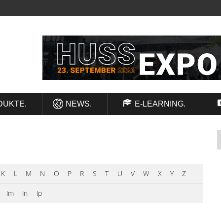
DUKTE.
NEWS.
E-LEARNING.
K
L
M
N
O
P
R
S
T
U
V
W
X
Y
Z
Im
In
Ip