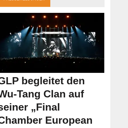
GLP begleitet den
Wu-Tang Clan auf
seiner „Final
Chamber European