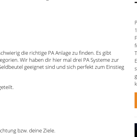
P
1
F
f
chwierig die richtige PA Anlage zu finden. Es gibt
T
egorien. Wir haben dir hier mal drei PA Systeme zur
E
eldbeutel geeignet sind und sich perfekt zum Einstieg
s
g
k
eteilt.
chtung bzw. deine Ziele.