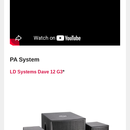
PA System
LD Systems Dave 12 G3
*