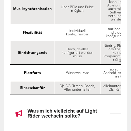
kann über
Ableton Link
Über BPM und Pulse
Musiksynchronisation
auch mit DJ
möglich
Software
verbunden
werden
nur bedingt
individuell
Flexibilität
individuell
konfigurierbar
konfigurierbar
Niedrig, Plug and
Hoch, da alles
Play Lösung
Einrichtungszeit
konfiguriert werden
keine
muss
Programmierung
nötig
Tablet (iOS,
Plattform
Windows, Mac
Android, Amazon
Fire)
DJs, VA Firmen, Bands,
Alleinunterhalter,
Einsetzbar für
Alleinunterhalter
DJs, Rental
Warum ich vielleicht auf Light
Rider wechseln sollte?