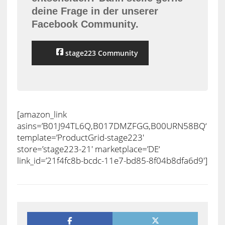
Du kannst dich immer noch nicht
entscheiden? Dann stelle gerne
deine Frage in der unserer
Facebook Community.
stage223 Community
[amazon_link
asins=’B01J94TL6Q,B017DMZFGG,B00URN58BQ‘
template=’ProductGrid-stage223′
store=’stage223-21′ marketplace=’DE‘
link_id=’21f4fc8b-bcdc-11e7-bd85-8f04b8dfa6d9′]