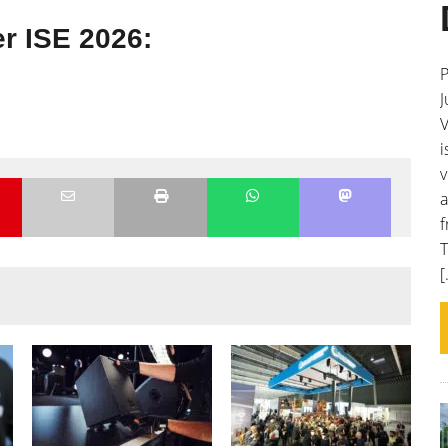
r ISE 2026:
P
J
V
i
v
a
f
T
[