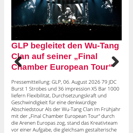
GLP begleitet den Wu-Tang
Infinity CHIMP G3 steht im
Michel Malbranc verstärkt
dBTechnologies VIO liefert
RCF Germany GmbH baut
Sinus Event-Technik GmbH
Präzise Beschallung für ein
Clan auf seiner „Final
Mittelpunkt des
GLP-Vertrieb im Nordosten
den Sound zum 40. CCR-
Install-Sound-Kompetenz
startete das erste Halbjahr
Festival der Superlative –
Chamber European Tour“
ausverkauften ParkCity
Deutschlands
Jubiläum: The BossHoss
weiter aus: Jens Friedrich
2026 mit neuen und
Woodstock der Blasmusik
Prev
Next
Live 2026
rockt Ramstein
verstärkt das Team
verlängerten Location-
ious
Pressemitteilung: GLP, 06. August 2026 79 JDC
Partnerschaften im Rhein-
Burst 1 Strobes und 36 impression X5 Bar 1000
liefern Flexibilität, Durchsetzungskraft und
Main-Gebiet
Geschwindigkeit für eine denkwürdige
Abschiedstour Als der Wu-Tang Clan im Frühjahr
mit der „Final Chamber European Tour“ durch
die Arenen Europas zog, stand das Kreativteam
vor einer Aufgabe, die gleichsam gestalterische