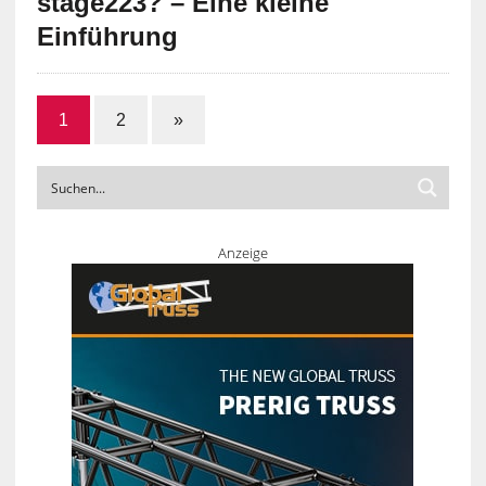
stage223? – Eine kleine
Einführung
1
2
»
Anzeige