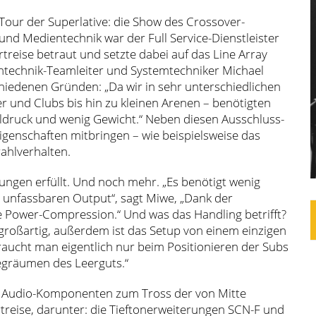
 Tour der Superlative: die Show des Crossover-
und Medientechnik war der Full Service-Dienstleister
eise betraut und setzte dabei auf das Line Array
echnik-Teamleiter und Systemtechniker Michael
chiedenen Gründen: „Da wir in sehr unterschiedlichen
er und Clubs bis hin zu kleinen Arenen – benötigten
halldruck und wenig Gewicht.“ Neben diesen Ausschluss-
Eigenschaften mitbringen – wie beispielsweise das
ahlverhalten.
ngen erfüllt. Und noch mehr. „Es benötigt wenig
n unfassbaren Output“, sagt Miwe, „Dank der
Power-Compression.“ Und was das Handling betrifft?
t großartig, außerdem ist das Setup von einem einzigen
raucht man eigentlich nur beim Positionieren der Subs
egräumen des Leerguts.“
 Audio-Komponenten zum Tross der von Mitte
reise, darunter: die Tieftonerweiterungen SCN-F und