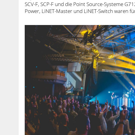
SCV-F, SCP-F und die Point Source-Systeme G712
Power, LiNET-Master und LiNET-Switch waren für 