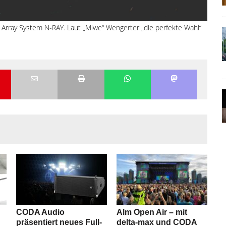
 Array System N-RAY. Laut „Miwe“ Wengerter „die perfekte Wahl“
CODA Audio
Alm Open Air – mit
präsentiert neues Full-
delta-max und CODA