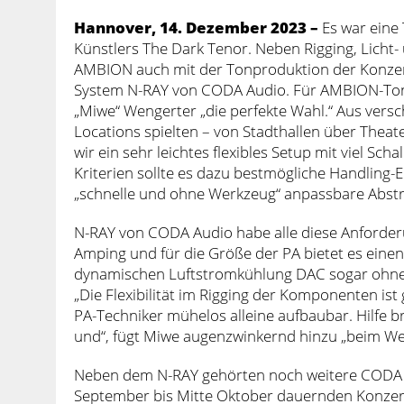
Hannover, 14. Dezember 2023 –
Es war eine
Künstlers The Dark Tenor. Neben Rigging, Licht- 
AMBION auch mit der Tonproduktion der Konzertr
System N-RAY von CODA Audio. Für AMBION-Tont
„Miwe“ Wengerter „die perfekte Wahl.“ Aus vers
Locations spielten – von Stadthallen über Theat
wir ein sehr leichtes flexibles Setup mit viel Sc
Kriterien sollte es dazu bestmögliche Handling-
„schnelle und ohne Werkzeug“ anpassbare Abstr
N-RAY von CODA Audio habe alle diese Anforderu
Amping und für die Größe der PA bietet es eine
dynamischen Luftstromkühlung DAC sogar ohne 
„Die Flexibilität im Rigging der Komponenten is
PA-Techniker mühelos alleine aufbaubar. Hilfe b
und“, fügt Miwe augenzwinkernd hinzu „beim W
Neben dem N-RAY gehörten noch weitere CODA
September bis Mitte Oktober dauernden Konzert