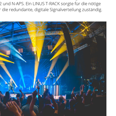
 und N-APS. Ein LINUS T-RACK sorgte für die nötige
die redundante, digitale Signalverteilung zuständig.