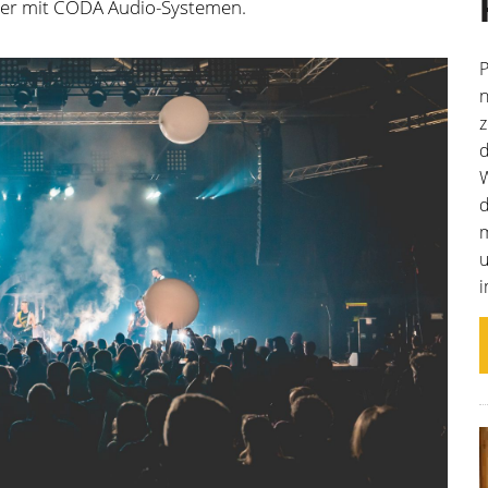
der mit CODA Audio-Systemen.
P
n
z
d
W
m
u
i