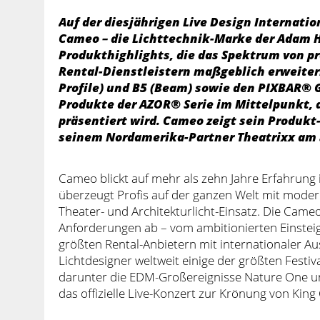
Auf der diesjährigen Live Design Internatio
Cameo – die Lichttechnik-Marke der Adam H
Produkthighlights, die das Spektrum von p
Rental-Dienstleistern maßgeblich erweite
Profile) und B5 (Beam) sowie den PIXBAR® G
Produkte der AZOR® Serie im Mittelpunkt, d
präsentiert wird. Cameo zeigt sein Produkt
seinem Nordamerika-Partner Theatrixx am 
Cameo blickt auf mehr als zehn Jahre Erfahrung 
überzeugt Profis auf der ganzen Welt mit modern
Theater- und Architekturlicht-Einsatz. Die Cameo
Anforderungen ab – vom ambitionierten Einsteige
größten Rental-Anbietern mit internationaler Aus
Lichtdesigner weltweit einige der größten Festi
darunter die EDM-Großereignisse Nature One un
das offizielle Live-Konzert zur Krönung von King C