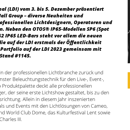
nal (LDI) vom 3. bis 5. Dezember präsentiert
all Group – diverse Neuheiten und
rofessionellen Lichtdesignern, Operatoren und
rn. Neben den OTOS® IP65-Modellen SP6 (Spot
2 IP65 LED-Bars steht vor allem die neuen
ie auf der LDI erstmals der Öffentlichkeit
-Portfolio auf der LDI 2023 gemeinsam mit
Stand #1145.
in der professionellen Lichtbranche zurück und
ster Beleuchtungstechnik für den Live-, Event-,
 Produktpalette deckt alle professionellen
r, der seine erste Lichtshow gestaltet, bis zu den
richtung. Allein in diesem Jahr inszenierten
vals und Events mit den Lichtlösungen von Cameo,
d World Club Dome, das Kulturfestival Lent sowie
harles III.