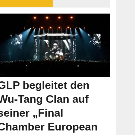
GLP begleitet den
Wu-Tang Clan auf
seiner „Final
Chamber European