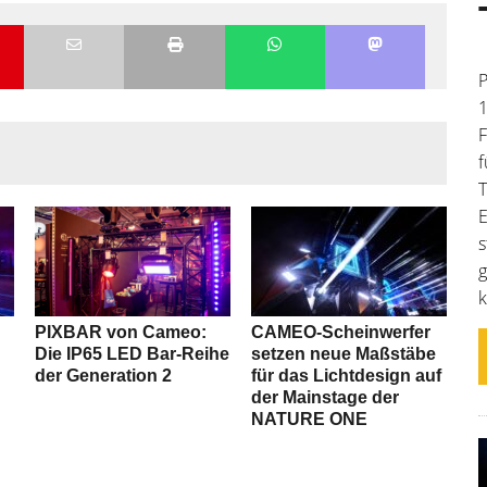
P
1
F
f
T
E
s
g
k
PIXBAR von Cameo:
CAMEO-Scheinwerfer
Die IP65 LED Bar-Reihe
setzen neue Maßstäbe
der Generation 2
für das Lichtdesign auf
der Mainstage der
NATURE ONE