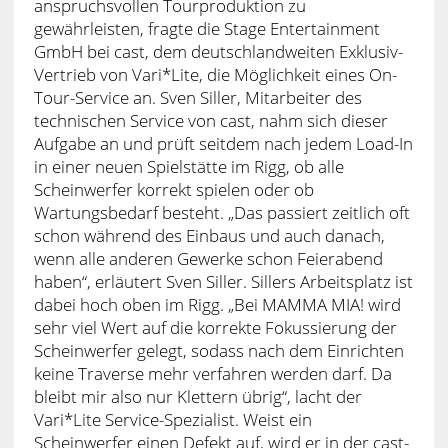
anspruchsvollen Tourproduktion zu
gewährleisten, fragte die Stage Entertainment
GmbH bei cast, dem deutschlandweiten Exklusiv-
Vertrieb von Vari*Lite, die Möglichkeit eines On-
Tour-Service an. Sven Siller, Mitarbeiter des
technischen Service von cast, nahm sich dieser
Aufgabe an und prüft seitdem nach jedem Load-In
in einer neuen Spielstätte im Rigg, ob alle
Scheinwerfer korrekt spielen oder ob
Wartungsbedarf besteht. „Das passiert zeitlich oft
schon während des Einbaus und auch danach,
wenn alle anderen Gewerke schon Feierabend
haben“, erläutert Sven Siller. Sillers Arbeitsplatz ist
dabei hoch oben im Rigg. „Bei MAMMA MIA! wird
sehr viel Wert auf die korrekte Fokussierung der
Scheinwerfer gelegt, sodass nach dem Einrichten
keine Traverse mehr verfahren werden darf. Da
bleibt mir also nur Klettern übrig“, lacht der
Vari*Lite Service-Spezialist. Weist ein
Scheinwerfer einen Defekt auf, wird er in der cast-