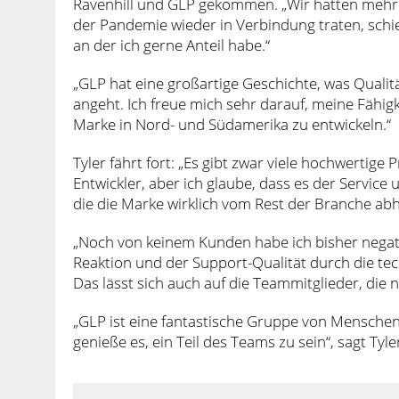
Ravenhill und GLP gekommen. „Wir hatten mehre
der Pandemie wieder in Verbindung traten, schien
an der ich gerne Anteil habe.“
„GLP hat eine großartige Geschichte, was Qualit
angeht. Ich freue mich sehr darauf, meine Fähi
Marke in Nord- und Südamerika zu entwickeln.“
Tyler fährt fort: „Es gibt zwar viele hochwertig
Entwickler, aber ich glaube, dass es der Service
die die Marke wirklich vom Rest der Branche ab
„Noch von keinem Kunden habe ich bisher negat
Reaktion und der Support-Qualität durch die t
Das lässt sich auch auf die Teammitglieder, die 
„GLP ist eine fantastische Gruppe von Menschen, 
genieße es, ein Teil des Teams zu sein“, sagt Tyl