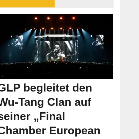
GLP begleitet den
Wu-Tang Clan auf
seiner „Final
Chamber European