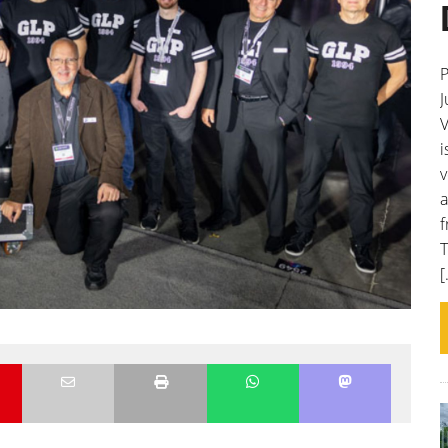
P
J
V
i
v
a
f
T
[