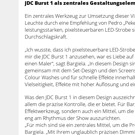
JDC Burst 1 als zentrales Gestaltungsele
Ein zentrales Werkzeug zur Umsetzung dieser Vis
Leuchte durch eine Empfehlung von Pedro „Peke
leistungsstarken, pixelsteuerbaren LED-Strobe su
Durchschlagskraft.
„Ich wusste, dass ich pixelsteuerbare LED-Strob
mir die JDC Burst 1 anzusehen, war es Liebe auf d
einen Maler“, sagt Bargiela. „In diesem Design si
gemeinsam mit dem Set-Design und den Screens 
Colour Washes und für schnelle Effekte innerha
Vielseitigkeit, Effekte mit hoher Auflösung und e
Was den JDC Burst 1 in diesem Design auszeichne
allem die präzise Kontrolle, die er bietet. Für Bar
Effektwerkzeug, sondern auch ein Mittel, um di
eng am Rhythmus der Show auszurichten.
„Für mich sind sie ein zentrales Mittel, um die 
Bargiela. „Mit ihrem unglaublich präzisen Dimm