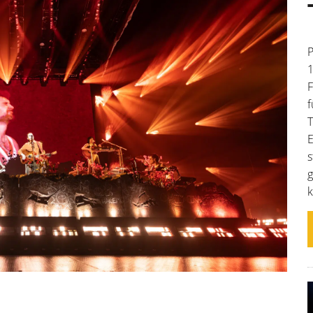
P
1
F
f
T
E
s
g
k