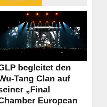
GLP begleitet den
Wu-Tang Clan auf
seiner „Final
Chamber European