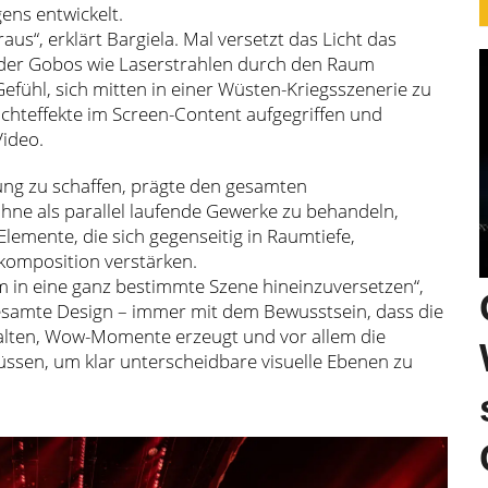
ens entwickelt.
aus“, erklärt Bargiela. Mal versetzt das Licht das
 in der Gobos wie Laserstrahlen durch den Raum
fühl, sich mitten in einer Wüsten-Kriegsszenerie zu
ichteffekte im Screen-Content aufgegriffen und
Video.
ung zu schaffen, prägte den gesamten
hne als parallel laufende Gewerke zu behandeln,
Elemente, die sich gegenseitig in Raumtiefe,
omposition verstärken.
kum in eine ganz bestimmte Szene hineinzuversetzen“,
 gesamte Design – immer mit dem Bewusstsein, dass die
halten, Wow-Momente erzeugt und vor allem die
sen, um klar unterscheidbare visuelle Ebenen zu