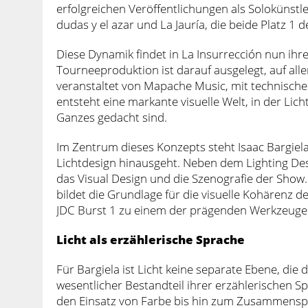
erfolgreichen Veröffentlichungen als Solokünstl
dudas y el azar und La Jauría, die beide Platz 1 
Diese Dynamik findet in La Insurrección nun ih
Tourneeproduktion ist darauf ausgelegt, auf all
veranstaltet von Mapache Music, mit technische
entsteht eine markante visuelle Welt, in der L
Ganzes gedacht sind.
Im Zentrum dieses Konzepts steht Isaac Bargiela
Lichtdesign hinausgeht. Neben dem Lighting Desi
das Visual Design und die Szenografie der Sho
bildet die Grundlage für die visuelle Kohärenz 
JDC Burst 1 zu einem der prägenden Werkzeuge
Licht als erzählerische Sprache
Für Bargiela ist Licht keine separate Ebene, die
wesentlicher Bestandteil ihrer erzählerischen S
den Einsatz von Farbe bis hin zum Zusammenspi