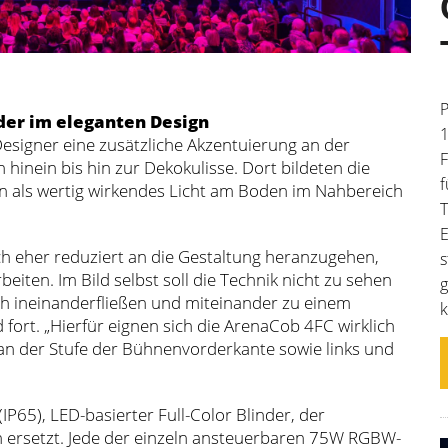
P
nder im eleganten Design
1
esigner eine zusätzliche Akzentuierung an der
F
inein bis hin zur Dekokulisse. Dort bildeten die
f
n als wertig wirkendes Licht am Boden im Nahbereich
T
E
h eher reduziert an die Gestaltung heranzugehen,
s
eiten. Im Bild selbst soll die Technik nicht zu sehen
g
ch ineinanderfließen und miteinander zu einem
k
ort. „Hierfür eignen sich die ArenaCob 4FC wirklich
l an der Stufe der Bühnenvorderkante sowie links und
IP65), LED-basierter Full-Color Blinder, der
len ersetzt. Jede der einzeln ansteuerbaren 75W RGBW-