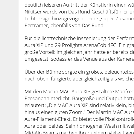
deutlich leiseren Auftritt der Künstlerin einen
Nikitser wurde von Das Rund-Geschäftsführer u
Lichtdesign hinzugezogen – eine „super Zusamme
Pertramer, ebenfalls von Das Rund.
Für die lichttechnische Inszenierung der Perfo
Aura XIP und 29 Prolights ArenaCob 4FC. Ein gr
große Vorteil: Im gleichen Jahr hatte er bereit
umgesetzt, sodass er das Venue aus der Kamera
Über der Bühne sorgte ein großes, beleuchtete
nach oben, fungierte aber gleichzeitig als weiche 
Mit den Martin MAC Aura XIP gestaltete Manfred
Personenhinterlicht. Baugröße und Output hätt
erläutert: „Die MAC Aura XIP sind relativ klein,
hinaus einen guten Zoom.“ Der Martin MAC Aura 
Aura-Filament-Effekt. Er bietet volle Pixelkontr
Aura oder beides. Sein homogener Wash mit wei
Mid-Air-Beams machen ihn zu einem vielseitige