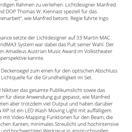
 würdigen Rahmen zu verleihen. Lichtdesigner Manfred
nd DOP Thomas W. Kiennast speziell für das
narbeit“, wie Manfred betont. Regie führte Ingo
rmance setzte der Lichtdesigner auf 33 Martin MAC
andMA3 System war dabei das Pult seiner Wahl. Der
s den Amadeus Austrian Music Award im Volkstheater
perspektive kannte.
s Deckensegel zum einen für den optischen Abschluss
Lichtquelle für die Grundhelligkeit im Set.
 Nikitser das gesamte Publikumslicht sowie das
en für diese Anwendung gut gepasst, wie Manfred
 bieten aber trotzdem viel Output und haben darüber
XIP ist ein LED Wash Moving Light mit auffälligem
olle mit Video-Mapping-Funktionen für den Beam, die
chen Kanten, minimales Streulicht und hochintensive
n und hochwertigen Werkzeug in anspruchsvollen