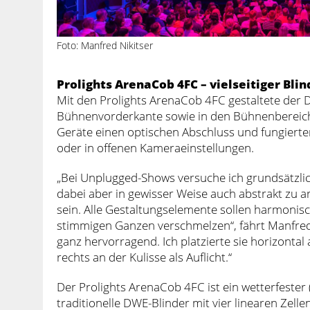
Foto: Manfred Nikitser
Prolights ArenaCob 4FC – vielseitiger Bli
Mit den Prolights ArenaCob 4FC gestaltete der D
Bühnenvorderkante sowie in den Bühnenbereich h
Geräte einen optischen Abschluss und fungierte
oder in offenen Kameraeinstellungen.
„Bei Unplugged-Shows versuche ich grundsätzlic
dabei aber in gewisser Weise auch abstrakt zu arb
sein. Alle Gestaltungselemente sollen harmonis
stimmigen Ganzen verschmelzen“, fährt Manfred f
ganz hervorragend. Ich platzierte sie horizonta
rechts an der Kulisse als Auflicht.“
Der Prolights ArenaCob 4FC ist ein wetterfester (
traditionelle DWE-Blinder mit vier linearen Zel