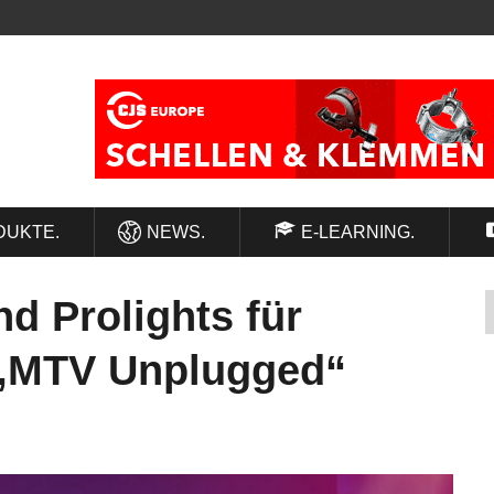
DUKTE.
NEWS.
E-LEARNING.
d Prolights für
 „MTV Unplugged“