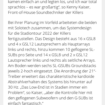
kamen einfach an und legten los, und ich war total
sprachlos – es war großartig“, so Kenny Kaiser,
Front-of-House-Soundtechniker der Killers
Bei ihrer Planung im Vorfeld arbeiteten die beiden
mit Solotech zusammen, um das Systemdesign
für die Stadiontour 2022 der Killers
fertigzustellen. Das Design besteht aus 16 x GSL8
und 4 x GSL12 Lautsprechern als Hauptarrays
links und rechts, hinzu kommen 10 geflogene SL-
SUBs pro Seite und 14 x GSL8 und 2 x GSL12
Lautsprecher links und rechts als seitliche Arrays.
Am Boden werden sechs SL-GSUBs Groundstacks
jeweils 2-hoch eingesetzt. Die Anordnung der 21“-
Treiber erweitert das charakteristische kardioide
Abstrahlverhalten des Systems bis hinunter auf
30 Hz. „Das Low-End ist in Stadien immer ein
Problem“, so Kaiser, „aber die Kontrolle hier mit
den geflogenen Subwoofern und den G-SUBs ist
einfach fantastisch.“