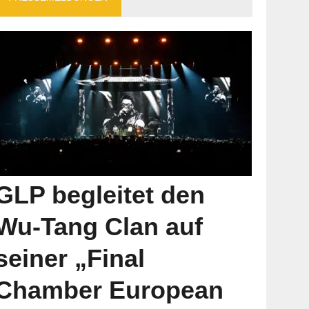
GLP begleitet den
Wu-Tang Clan auf
seiner „Final
Chamber European