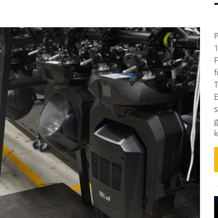
P
1
F
f
T
E
s
g
k