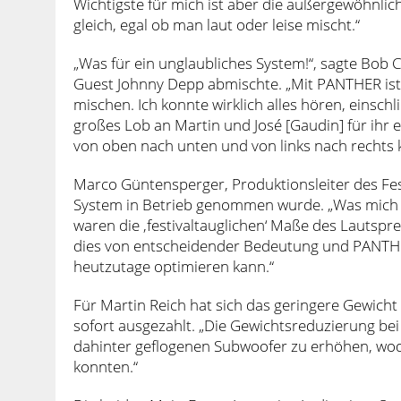
Wichtigste für mich ist aber die außergewöhnlic
gleich, egal ob man laut oder leise mischt.“
„Was für ein unglaubliches System!“, sagte Bob C
Guest Johnny Depp abmischte. „Mit PANTHER ist
mischen. Ich konnte wirklich alles hören, einschl
großes Lob an Martin und José [Gaudin] für ihr
von oben nach unten und von links nach rechts kl
Marco Güntensperger, Produktionsleiter des Fes
System in Betrieb genommen wurde. „Was mich a
waren die ‚festivaltauglichen‘ Maße des Lautspre
dies von entscheidender Bedeutung und PANTHER 
heutzutage optimieren kann.“
Für Martin Reich hat sich das geringere Gewich
sofort ausgezahlt. „Die Gewichtsreduzierung bei
dahinter geflogenen Subwoofer zu erhöhen, wod
konnten.“