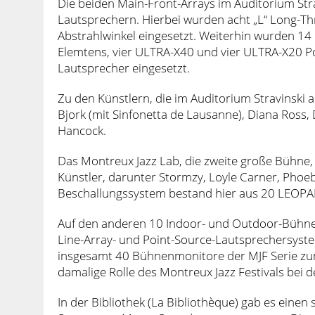
Die beiden Main-Front-Arrays im Auditorium Str
Lautsprechern. Hierbei wurden acht „L“ Long-T
Abstrahlwinkel eingesetzt. Weiterhin wurden 1
Elemtens, vier ULTRA-X40 und vier ULTRA-X20 Po
Lautsprecher eingesetzt.
Zu den Künstlern, die im Auditorium Stravinski 
Bjork (mit Sinfonetta de Lausanne), Diana Ross
Hancock.
Das Montreux Jazz Lab, die zweite große Bühne,
Künstler, darunter Stormzy, Loyle Carner, Phoebe
Beschallungssystem bestand hier aus 20 LEOPA
Auf den anderen 10 Indoor- und Outdoor-Bühn
Line-Array- und Point-Source-Lautsprechersys
insgesamt 40 Bühnenmonitore der MJF Serie zum
damalige Rolle des Montreux Jazz Festivals bei d
In der Bibliothek (La Bibliothèque) gab es eine