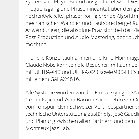
System von Meyer Sound ausgestattet war. Diese
Frequenzgang und Phasenlinearität über den g
hochentwickelte, phasenkorrigierende Algorithm
mechanischen Wandler und Lautsprechergehäuse 
Anwendungen, die absolute Präzision bei der Kl
Post Production und Audio Mastering, aber auch 
möchten.
Frühere Konzertaufnahmen und Kino-Hommagen 
Claude Nobs konnten die Besucher im Raum Le 
mit ULTRA-X40 und ULTRA-X20 sowie 900-LFCs 
mit einem GALAXY 816.
Alle Systeme wurden von der Firma Skynight SA mi
Goran Pajic und Yvan Baronne arbeiteten vor Or
von Tonspur, dem Schweizer Vertriebspartner v
technische Unterstützung zuständig. José Gaud
und Planung zwischen allen Partnern und dem 
Montreux Jazz Lab.