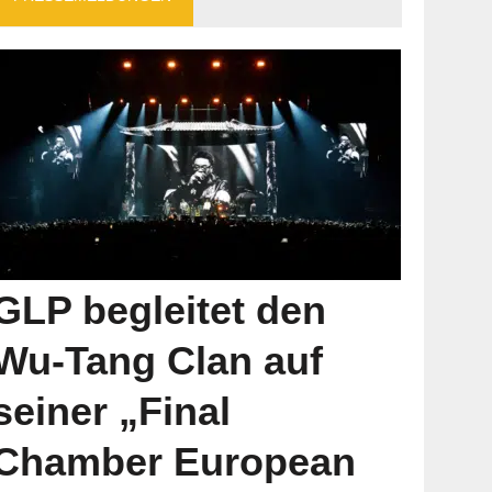
GLP begleitet den
Wu-Tang Clan auf
seiner „Final
Chamber European