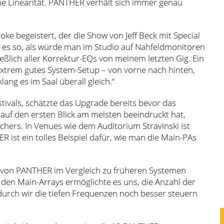
he Linearität. PANTHER verhält sich immer genau
oke begeistert, der die Show von Jeff Beck mit Special
 es so, als würde man im Studio auf Nahfeldmonitoren
ießlich aller Korrektur-EQs von meinem letzten Gig. Ein
 extrem gutes System-Setup – von vorne nach hinten,
ang es im Saal überall gleich.“
tivals, schätzte das Upgrade bereits bevor das
uf den ersten Blick am meisten beeindruckt hat,
chers. In Venues wie dem Auditorium Stravinski ist
ist ein tolles Beispiel dafür, wie man die Main-PAs
t von PANTHER im Vergleich zu früheren Systemen
 den Main-Arrays ermöglichte es uns, die Anzahl der
urch wir die tiefen Frequenzen noch besser steuern