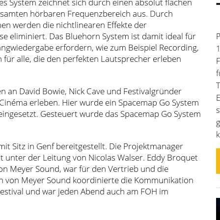
s System zeichnet sich durch einen absolut flachen
esamten hörbaren Frequenzbereich aus. Durch
en werden die nichtlinearen Effekte der
eliminiert. Das Bluehorn System ist damit ideal für
P
angwiedergabe erfordern, wie zum Beispiel Recording,
1
für alle, die den perfekten Lautsprecher erleben
F
f
T
an David Bowie, Nick Cave und Festivalgründer
E
Cinéma erleben. Hier wurde ein Spacemap Go System
s
eingesetzt. Gesteuert wurde das Spacemap Go System
g
k
t Sitz in Genf bereitgestellt. Die Projektmanager
t unter der Leitung von Nicolas Walser. Eddy Broquet
on Meyer Sound, war für den Vertrieb und die
in von Meyer Sound koordinierte die Kommunikation
Festival und war jeden Abend auch am FOH im