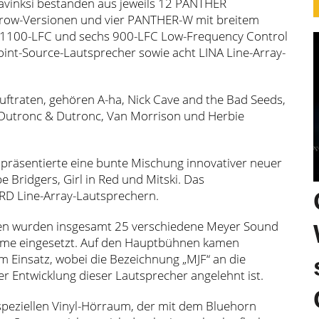
avinksi bestanden aus jeweils 12 PANTHER
hrow-Versionen und vier PANTHER-W mit breitem
4 1100-LFC und sechs 900-LFC Low-Frequency Control
int-Source-Lautsprecher sowie acht LINA Line-Array-
auftraten, gehören A-ha, Nick Cave and the Bad Seeds,
, Dutronc & Dutronc, Van Morrison und Herbie
 präsentierte eine bunte Mischung innovativer neuer
 Bridgers, Girl in Red und Mitski. Das
RD Line-Array-Lautsprechern.
en wurden insgesamt 25 verschiedene Meyer Sound
teme eingesetzt. Auf den Hauptbühnen kamen
 Einsatz, wobei die Bezeichnung „MJF“ an die
er Entwicklung dieser Lautsprecher angelehnt ist.
n speziellen Vinyl-Hörraum, der mit dem Bluehorn