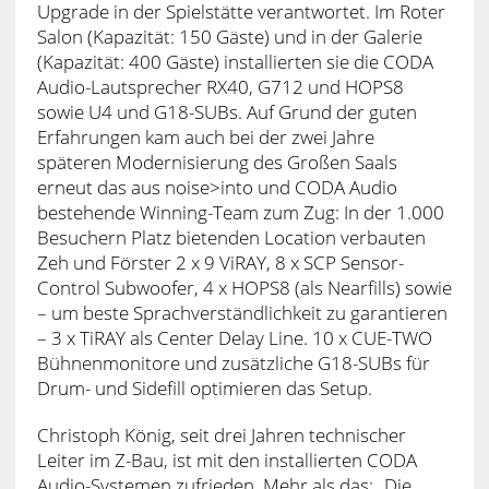
Upgrade in der Spielstätte verantwortet. Im Roter
Salon (Kapazität: 150 Gäste) und in der Galerie
(Kapazität: 400 Gäste) installierten sie die CODA
Audio-Lautsprecher RX40, G712 und HOPS8
sowie U4 und G18-SUBs. Auf Grund der guten
Erfahrungen kam auch bei der zwei Jahre
späteren Modernisierung des Großen Saals
erneut das aus noise>into und CODA Audio
bestehende Winning-Team zum Zug: In der 1.000
Besuchern Platz bietenden Location verbauten
Zeh und Förster 2 x 9 ViRAY, 8 x SCP Sensor-
Control Subwoofer, 4 x HOPS8 (als Nearfills) sowie
– um beste Sprachverständlichkeit zu garantieren
– 3 x TiRAY als Center Delay Line. 10 x CUE-TWO
Bühnenmonitore und zusätzliche G18-SUBs für
Drum- und Sidefill optimieren das Setup.
Christoph König, seit drei Jahren technischer
Leiter im Z-Bau, ist mit den installierten CODA
Audio-Systemen zufrieden. Mehr als das: „Die