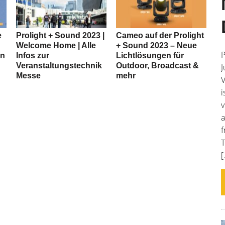
e
Prolight + Sound 2023 |
Cameo auf der Prolight
Welcome Home | Alle
+ Sound 2023 – Neue
P
en
Infos zur
Lichtlösungen für
Veranstaltungstechnik
Outdoor, Broadcast &
J
Messe
mehr
V
i
v
a
f
T
[