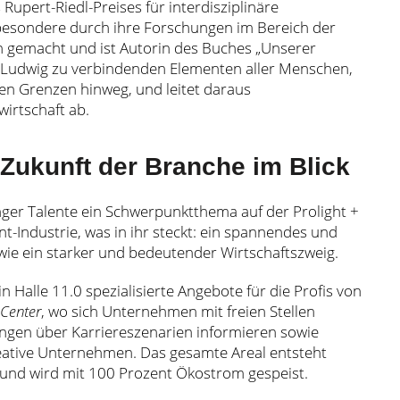
Rupert-Riedl-Preises für interdisziplinäre
sbesondere durch ihre Forschungen im Bereich der
 gemacht und ist Autorin des Buches „Unserer
rt Ludwig zu verbindenden Elementen aller Menschen,
len Grenzen hinweg, und leitet daraus
irtschaft ab.
 Zukunft der Branche im Blick
ger Talente ein Schwerpunktthema auf der Prolight +
t-Industrie, was in ihr steckt: ein spannendes und
sowie ein starker und bedeutender Wirtschaftszweig.
in Halle 11.0 spezialisierte Angebote für die Profis von
 Center
, wo sich Unternehmen mit freien Stellen
ngen über Karriereszenarien informieren sowie
eative Unternehmen. Das gesamte Areal entsteht
 und wird mit 100 Prozent Ökostrom gespeist.