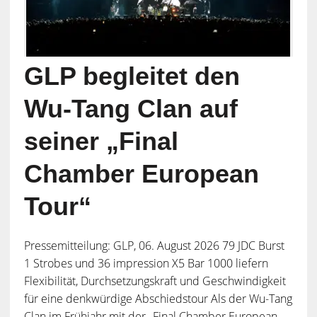
GLP begleitet den
Wu-Tang Clan auf
seiner „Final
Chamber European
Tour“
Pressemitteilung: GLP, 06. August 2026 79 JDC Burst
1 Strobes und 36 impression X5 Bar 1000 liefern
Flexibilität, Durchsetzungskraft und Geschwindigkeit
für eine denkwürdige Abschiedstour Als der Wu-Tang
Clan im Frühjahr mit der „Final Chamber European