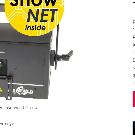
P
1
F
f
T
E
s
g
k
er Laserworld Group
Anzeige