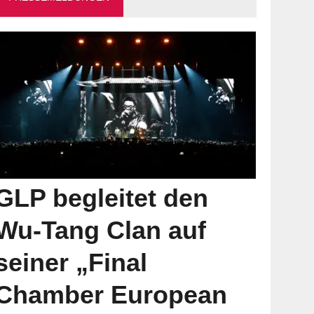
GLP begleitet den
Wu-Tang Clan auf
seiner „Final
Chamber European