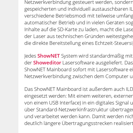
Netzwerkverbindung gesteuert werden, sondern 
gespeicherten und individuell austauschbaren I
verschiedene Betriebsmodi mit teilweise umfang
automatischer Betrieb und in vielen Geräten soga
Inhalte auf die SD-Karte zu laden, macht die Las
der Laser aus technischen Gründen weitestgehe
die direkte Bereitstellung eines Echtzeit-Steuer
Jedes
ShowNET
System wird standardmäßig mit e
der
Showeditor
Lasersoftware ausgeliefert. Das
ShowNET Mainboard sofort mit Lasersoftware eins
Netzwerkverbindung zwischen dem Computer und
Das ShowNET Mainboard ist außerdem auch ILDA
eingesetzt werden: Mit einem weiteren, externe
von einem USB Interface) in ein digitales Sign
über Standard-Netzwerkinfrastruktur übertrag
und verarbeitet werden kann. Damit werden nich
deutlich längere Übertragungsstrecken realisier