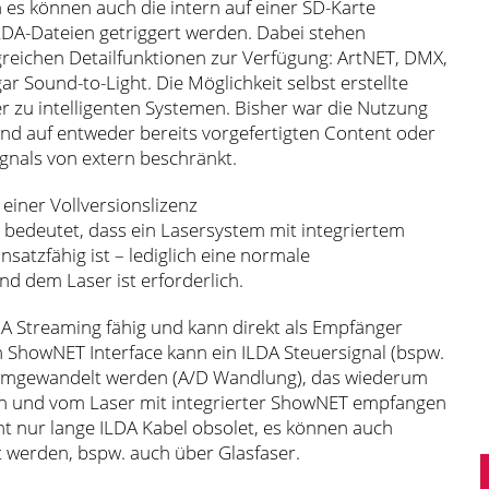
es können auch die intern auf einer SD-Karte
LDA-Dateien getriggert werden. Dabei stehen
reichen Detailfunktionen zur Verfügung: ArtNET, DMX,
r Sound-to-Light. Die Möglichkeit selbst erstellte
er zu intelligenten Systemen. Bisher war die Nutzung
nd auf entweder bereits vorgefertigten Content oder
signals von extern beschränkt.
iner Vollversionslizenz
 bedeutet, dass ein Lasersystem mit integriertem
atzfähig ist – lediglich eine normale
 dem Laser ist erforderlich.
 Streaming fähig und kann direkt als Empfänger
n ShowNET Interface kann ein ILDA Steuersignal (bspw.
al umgewandelt werden (A/D Wandlung), das wiederum
en und vom Laser mit integrierter ShowNET empfangen
t nur lange ILDA Kabel obsolet, es können auch
t werden, bspw. auch über Glasfaser.