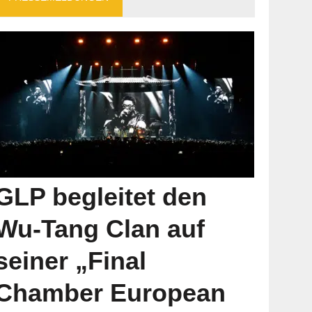
GLP begleitet den
Wu-Tang Clan auf
seiner „Final
Chamber European