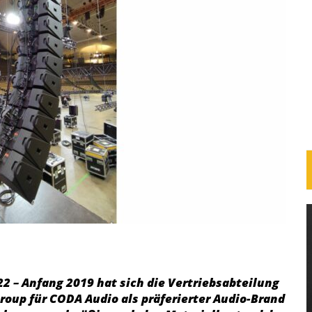
2 – Anfang 2019 hat sich die Vertriebsabteilung
oup für CODA Audio als präferierter Audio-Brand