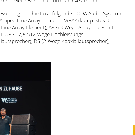
 einen „viel besseren Return On Investment!“
m war lang und hielt u.a. folgende CODA Audio-Systeme
i-Amped Line-Array Element), ViRAY (kompaktes 3-
 Line-Array-Element), APS (3-Wege Arrayable Point
, HOPS 12,8,5 (2-Wege Hochleistungs-
lautsprecher), D5 (2-Wege Koaxiallautsprecher),