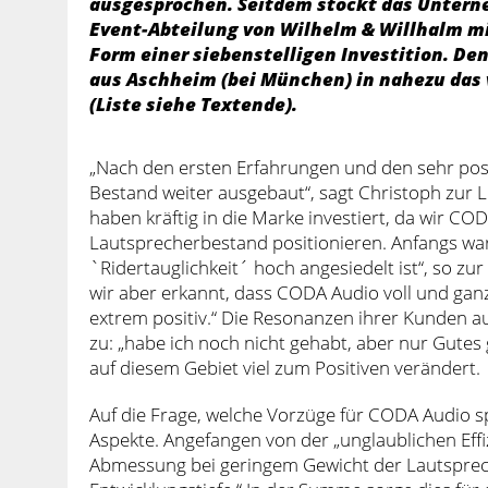
ausgesprochen. Seitdem stockt das Untern
Event-Abteilung von Wilhelm & Willhalm mi
Form einer siebenstelligen Investition. De
aus Aschheim (bei München) in nahezu das 
(Liste siehe Textende).
„Nach den ersten Erfahrungen und den sehr posi
Bestand weiter ausgebaut“, sagt Christoph zur Lo
haben kräftig in die Marke investiert, da wir C
Lautsprecherbestand positionieren. Anfangs war
`Ridertauglichkeit´ hoch angesiedelt ist“, so z
wir aber erkannt, dass CODA Audio voll und ganz
extrem positiv.“ Die Resonanzen ihrer Kunden a
zu: „habe ich noch nicht gehabt, aber nur Gutes
auf diesem Gebiet viel zum Positiven verändert.
Auf die Frage, welche Vorzüge für CODA Audio s
Aspekte. Angefangen von der „unglaublichen Effi
Abmessung bei geringem Gewicht der Lautsprech