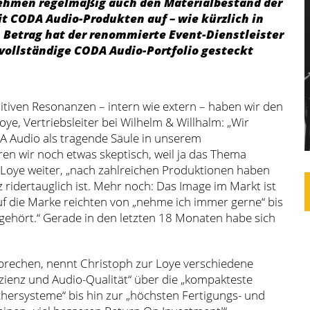
ehmen regelmäßig auch den Materialbestand der
t CODA Audio-Produkten auf – wie kürzlich in
n Betrag hat der renommierte Event-Dienstleister
vollständige CODA Audio-Portfolio gesteckt
tiven Resonanzen – intern wie extern – haben wir den
ye, Vertriebsleiter bei Wilhelm & Willhalm: „Wir
ODA Audio als tragende Säule in unserem
en wir noch etwas skeptisch, weil ja das Thema
ur Loye weiter, „nach zahlreichen Produktionen haben
 ridertauglich ist. Mehr noch: Das Image im Markt ist
uf die Marke reichten von „nehme ich immer gerne“ bis
 gehört.“ Gerade in den letzten 18 Monaten habe sich
prechen, nennt Christoph zur Loye verschiedene
zienz und Audio-Qualität“ über die „kompakteste
ersysteme“ bis hin zur „höchsten Fertigungs- und