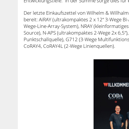
Entwicklungstiefe.“ In der Summe sorge dies für
Der letzte Einkaufszettel von Wilhelm & Willhal
bereit: AiRAY (ultrakompaktes 2 x 12“ 3-Wege B
Wege-Line-Array-System), NRAY (kleinformatiges
Source), N-APS (ultrakompaktes 2-Wege 2x 6,5“)
Punktschallquelle), G712 (3-Wege Multifunktions
CoRAY4, CoRAY4L (2-Wege Linienquellen).