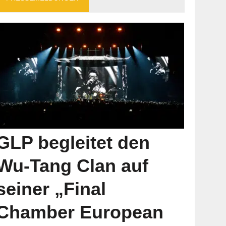
GLP begleitet den
Wu-Tang Clan auf
seiner „Final
Chamber European