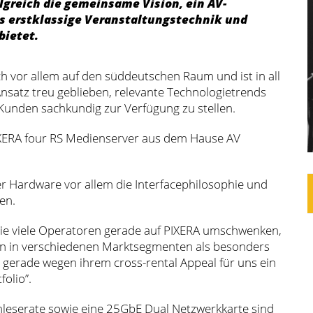
lgreich die gemeinsame Vision, ein AV-
s erstklassige Veranstaltungstechnik und
bietet.
h vor allem auf den süddeutschen Raum und ist in all
satz treu geblieben, relevante Technologietrends
 Kunden sachkundig zur Verfügung zu stellen.
PIXERA four RS Medienserver aus dem Hause AV
er Hardware vor allem die Interfacephilosophie und
en.
d wie viele Operatoren gerade auf PIXERA umschwenken,
ten in verschiedenen Marktsegmenten als besonders
h gerade wegen ihrem cross-rental Appeal für uns ein
olio”.
nleserate sowie eine 25GbE Dual Netzwerkkarte sind