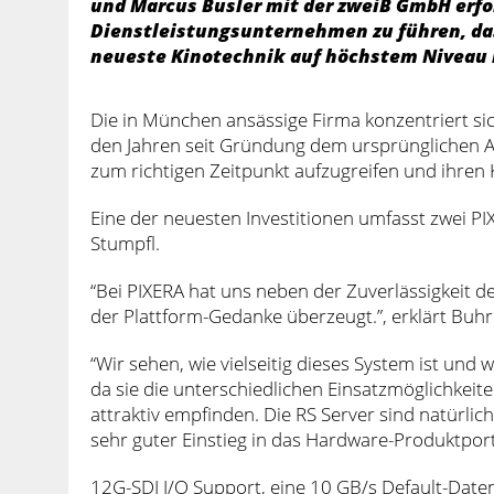
und Marcus Busler mit der zweiB GmbH erfo
Dienstleistungsunternehmen zu führen, da
neueste Kinotechnik auf höchstem Niveau 
Die in München ansässige Firma konzentriert sic
den Jahren seit Gründung dem ursprünglichen An
zum richtigen Zeitpunkt aufzugreifen und ihren
Eine der neuesten Investitionen umfasst zwei 
Stumpfl.
“Bei PIXERA hat uns neben der Zuverlässigkeit d
der Plattform-Gedanke überzeugt.”, erklärt Buhr
“Wir sehen, wie vielseitig dieses System ist un
da sie die unterschiedlichen Einsatzmöglichkei
attraktiv empfinden. Die RS Server sind natürlic
sehr guter Einstieg in das Hardware-Produktportf
12G-SDI I/O Support, eine 10 GB/s Default-Date