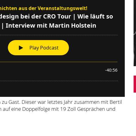
 zu Gast. Dieser war letztes Jahr zusammen mit Bertil
h auf eine Doppelfolge mit 19 Zoll Gesprächen und