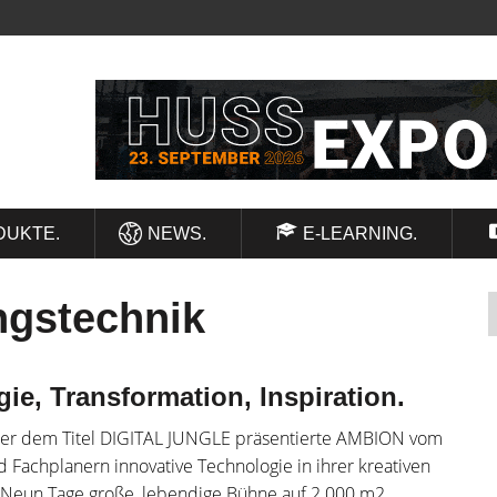
DUKTE.
NEWS.
E-LEARNING.
ngstechnik
, Transformation, Inspiration.
ter dem Titel DIGITAL JUNGLE präsentierte AMBION vom
 Fachplanern innovative Technologie in ihrer kreativen
 Neun Tage große, lebendige Bühne auf 2.000 m2