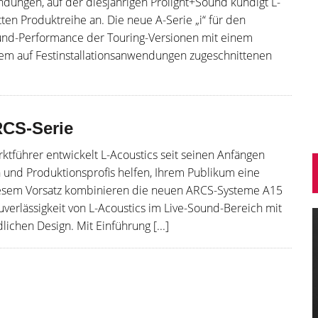
ungen, auf der diesjährigen Prolight+Sound kündigt L-
tten Produktreihe an. Die neue A-Serie „i“ für den
ound-Performance der Touring-Versionen mit einem
m auf Festinstallationsanwendungen zugeschnittenen
RCS-Serie
rktführer entwickelt L-Acoustics seit seinen Anfängen
 und Produktionsprofis helfen, Ihrem Publikum eine
diesem Vorsatz kombinieren die neuen ARCS-Systeme A15
erlässigkeit von L-Acoustics im Live-Sound-Bereich mit
chen Design. Mit Einführung [...]