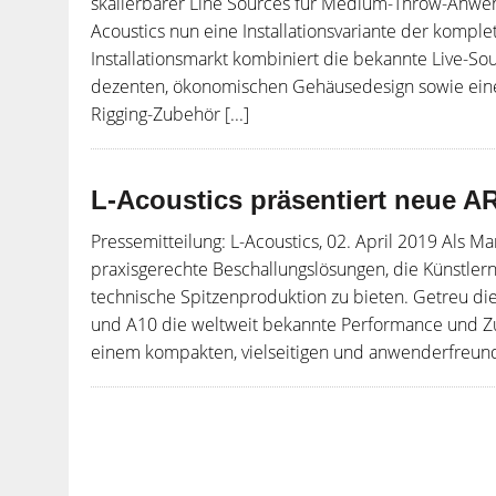
skalierbarer Line Sources für Medium-Throw-Anwend
Acoustics nun eine Installationsvariante der komple
Installationsmarkt kombiniert die bekannte Live-S
dezenten, ökonomischen Gehäusedesign sowie eine
Rigging-Zubehör [...]
L-Acoustics präsentiert neue A
Pressemitteilung: L-Acoustics, 02. April 2019 Als Ma
praxisgerechte Beschallungslösungen, die Künstlern
technische Spitzenproduktion zu bieten. Getreu 
und A10 die weltweit bekannte Performance und Zuv
einem kompakten, vielseitigen und anwenderfreundli