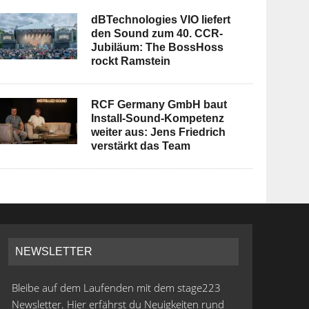
dBTechnologies VIO liefert
den Sound zum 40. CCR-
Jubiläum: The BossHoss
rockt Ramstein
RCF Germany GmbH baut
Install-Sound-Kompetenz
weiter aus: Jens Friedrich
verstärkt das Team
NEWSLETTER
Bleibe auf dem Laufenden mit dem stage223
Newsletter. Hier erfährst du Neuigkeiten rund