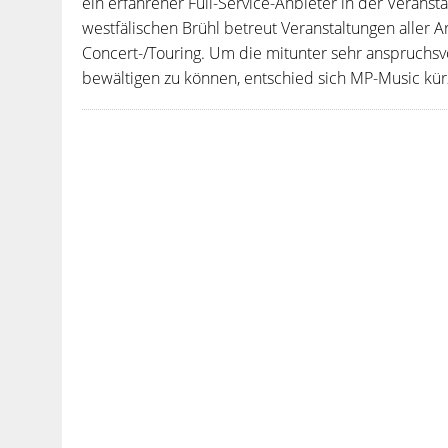
ein erfahrener Full-Service-Anbieter in der Veran
westfälischen Brühl betreut Veranstaltungen aller A
Concert-/Touring. Um die mitunter sehr anspruchsvo
bewältigen zu können, entschied sich MP-Music kürzli