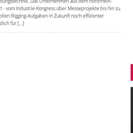
staltungstechnik. Das Unternehmen aus dem nordrhein-
rt - vom Industrie-Kongress über Messeprojekte bis hin zu
llen Rigging-Aufgaben in Zukunft noch effizienter
ch für [...]