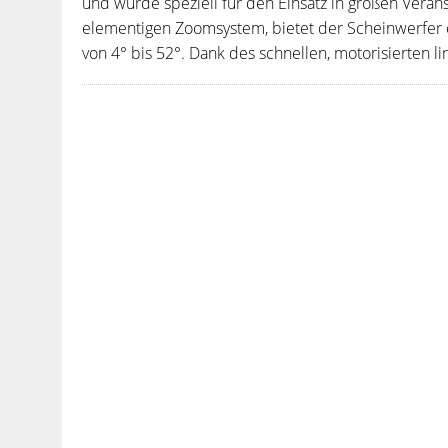
und wurde speziell für den Einsatz in großen Verans
elementigen Zoomsystem, bietet der Scheinwerfer 
von 4° bis 52°. Dank des schnellen, motorisierten l