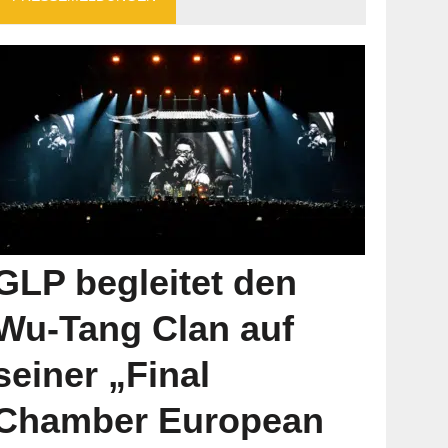
GLP begleitet den
Wu-Tang Clan auf
seiner „Final
Chamber European