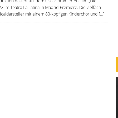
duktion basiert auf dem Oscar-prämierten Film „Die
 im Teatro La Latina in Madrid Premiere. Die vielfach
aldarsteller mit einem 80-köpfigen Kinderchor und [...]