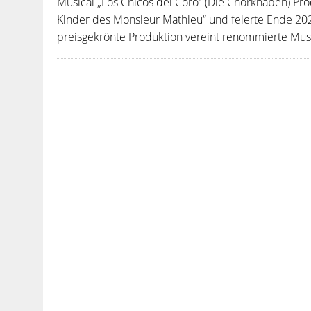
Musical „Los Chicos del Coro“ (Die Chorknaben) Pro
Kinder des Monsieur Mathieu“ und feierte Ende 2022
preisgekrönte Produktion vereint renommierte Music