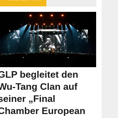
GLP begleitet den
Wu-Tang Clan auf
seiner „Final
Chamber European