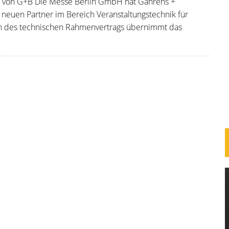
e von G+B Die Messe Berlin GmbH hat Gahrens +
 neuen Partner im Bereich Veranstaltungstechnik für
 des technischen Rahmenvertrags übernimmt das