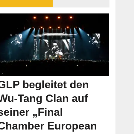
GLP begleitet den
Wu-Tang Clan auf
seiner „Final
Chamber European