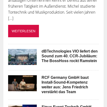
ansässigen Unternehmen kennt er bereits aus seiner
früheren Tätigkeit im Außendienst. Michel studierte
Tontechnik und Musikproduktion. Seit vielen Jahren
[...]
WEITERLESEN
dBTechnologies VIO liefert den
Sound zum 40. CCR-Jubiläum:
The BossHoss rockt Ramstein
RCF Germany GmbH baut
Install-Sound-Kompetenz
weiter aus: Jens Friedrich
verstärkt das Team
Sinus Event-Technik GmbH