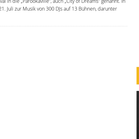
 in die „Parookaville“, auch „City of Dreams“ genannt. In
1. Juli zur Musik von 300 DJs auf 13 Bühnen, darunter