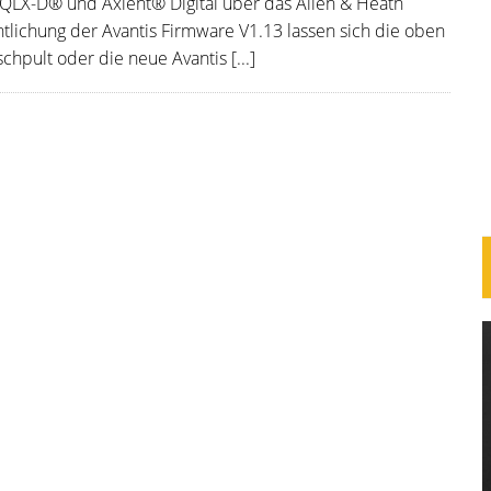
LX-D® und Axient® Digital über das Allen & Heath
entlichung der Avantis Firmware V1.13 lassen sich die oben
pult oder die neue Avantis [...]