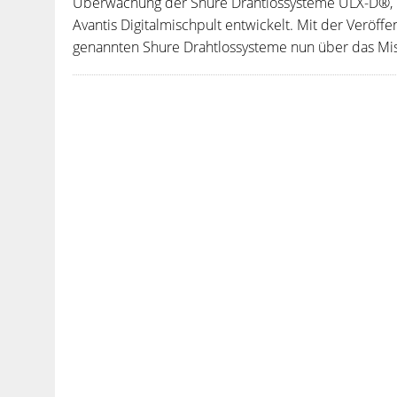
Überwachung der Shure Drahtlossysteme ULX-D®, Q
Avantis Digitalmischpult entwickelt. Mit der Veröff
genannten Shure Drahtlossysteme nun über das Misch