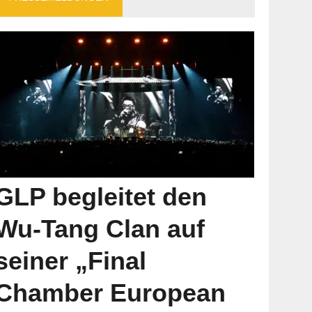
GLP begleitet den
Wu-Tang Clan auf
seiner „Final
Chamber European