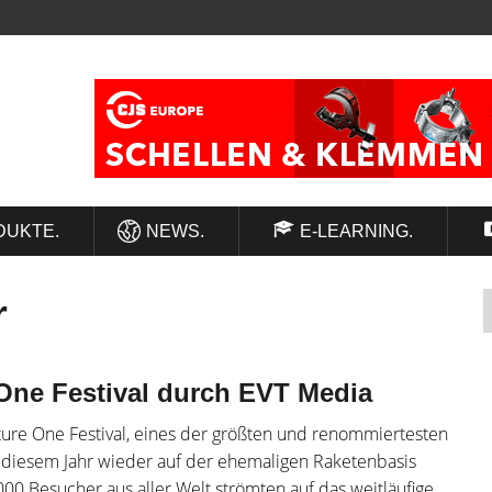
DUKTE.
NEWS.
E-LEARNING.
r
One Festival durch EVT Media
ure One Festival, eines der größten und renommiertesten
n diesem Jahr wieder auf der ehemaligen Raketenbasis
.000 Besucher aus aller Welt strömten auf das weitläufige