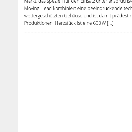
Markt, das speziell für den Einsatz unter anspruc
Moving Head kombiniert eine beeindruckende techn
wettergeschützten Gehäuse und ist damit prädestinie
Produktionen. Herzstück ist eine 600 W [...]