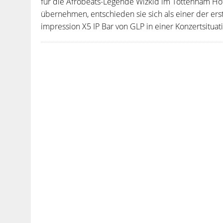
für die Afrobeats-Legende Wizkid im Tottenham Hots
übernehmen, entschieden sie sich als einer der er
impression X5 IP Bar von GLP in einer Konzertsituati