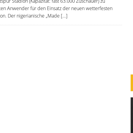
pur Stadion (Kapazität: fast 63.000 Zuschauer) zu
sten Anwender für den Einsatz der neuen wetterfesten
on. Der nigerianische „Made [...]