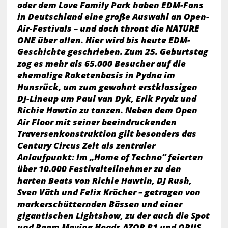
oder dem Love Family Park haben EDM-Fans
in Deutschland eine große Auswahl an Open-
Air-Festivals – und doch thront die NATURE
ONE über allen. Hier wird bis heute EDM-
Geschichte geschrieben. Zum 25. Geburtstag
zog es mehr als 65.000 Besucher auf die
ehemalige Raketenbasis in Pydna im
Hunsrück, um zum gewohnt erstklassigen
DJ-Lineup um Paul van Dyk, Erik Prydz und
Richie Hawtin zu tanzen. Neben dem Open
Air Floor mit seiner beeindruckenden
Traversenkonstruktion gilt besonders das
Century Circus Zelt als zentraler
Anlaufpunkt: Im „Home of Techno“ feierten
über 10.000 Festivalteilnehmer zu den
harten Beats von Richie Hawtin, DJ Rush,
Sven Väth und Felix Kröcher – getragen von
markerschütternden Bässen und einer
gigantischen Lightshow, zu der auch die Spot
und Beam Moving Heads AZOR B1 und OPUS