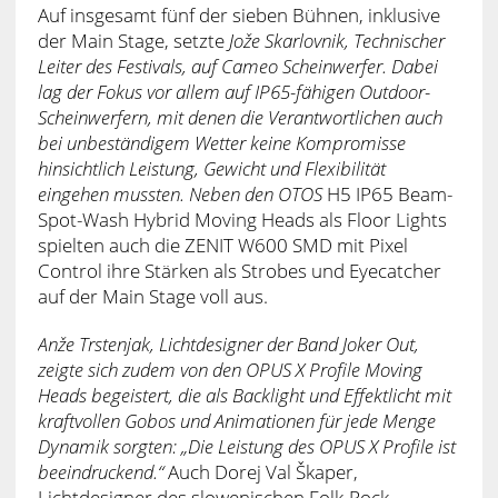
Auf insgesamt fünf der sieben Bühnen, inklusive
der Main Stage, setzte
Jože Skarlovnik, Technischer
Leiter des Festivals, auf Cameo Scheinwerfer. Dabei
lag der Fokus vor allem auf IP65-fähigen Outdoor-
Scheinwerfern, mit denen die Verantwortlichen auch
bei unbeständigem Wetter keine Kompromisse
hinsichtlich Leistung, Gewicht und Flexibilität
eingehen mussten. Neben den OTOS
H5 IP65 Beam-
Spot-Wash Hybrid Moving Heads als Floor Lights
spielten auch die ZENIT W600 SMD mit Pixel
Control ihre Stärken als Strobes und Eyecatcher
auf der Main Stage voll aus.
Anže Trstenjak, Lichtdesigner der Band Joker Out,
zeigte sich zudem von den OPUS X Profile Moving
Heads begeistert, die als Backlight und Effektlicht mit
kraftvollen Gobos und Animationen für jede Menge
Dynamik sorgten: „Die Leistung des OPUS X Profile ist
beeindruckend.“
Auch Dorej Val Škaper,
Lichtdesigner des slowenischen Folk-Rock-