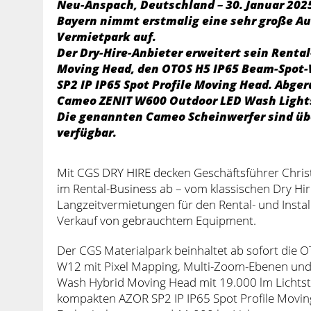
Neu-Anspach, Deutschland – 30. Januar 202
Bayern nimmt erstmalig eine sehr große Au
Vermietpark auf.
Der Dry-Hire-Anbieter erweitert sein Rent
Moving Head, den OTOS H5 IP65 Beam-Spot
SP2 IP IP65 Spot Profile Moving Head. Abge
Cameo ZENIT W600 Outdoor LED Wash Light
Die genannten Cameo Scheinwerfer sind übe
verfügbar.
Mit CGS DRY HIRE decken Geschäftsführer Chris
im Rental-Business ab – vom klassischen Dry Hi
Langzeitvermietungen für den Rental- und Instal
Verkauf von gebrauchtem Equipment.
Der CGS Materialpark beinhaltet ab sofort di
W12 mit Pixel Mapping, Multi-Zoom-Ebenen und
Wash Hybrid Moving Head mit 19.000 lm Lichts
kompakten AZOR SP2 IP IP65 Spot Profile Movi