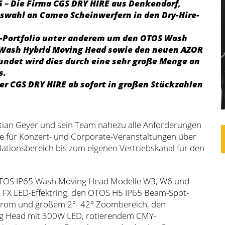
5 – Die Firma CGS DRY HIRE aus Denkendorf,
swahl an Cameo Scheinwerfern in den Dry-Hire-
al-Portfolio unter anderem um den OTOS Wash
-Wash Hybrid Moving Head sowie den neuen AZOR
rundet wird dies durch eine sehr große Menge an
s.
r CGS DRY HIRE ab sofort in großen Stückzahlen
tian Geyer und sein Team nahezu alle Anforderungen
re für Konzert- und Corporate-Veranstaltungen über
lationsbereich bis zum eigenen Vertriebskanal für den
e OTOS IP65 Wash Moving Head Modelle W3, W6 und
 FX LED-Effektring, den OTOS H5 IP65 Beam-Spot-
trom und großem 2°- 42° Zoombereich, den
ng Head mit 300W LED, rotierendem CMY-