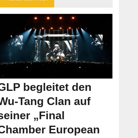
GLP begleitet den
Wu-Tang Clan auf
seiner „Final
Chamber European