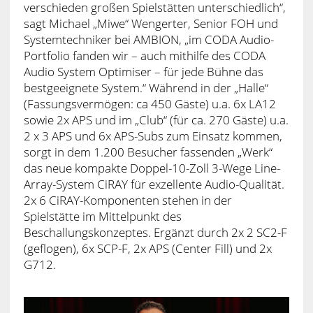
verschieden großen Spielstätten unterschiedlich“,
sagt Michael „Miwe“ Wengerter, Senior FOH und
Systemtechniker bei AMBION, „im CODA Audio-
Portfolio fanden wir – auch mithilfe des CODA
Audio System Optimiser – für jede Bühne das
bestgeeignete System.“ Während in der „Halle“
(Fassungsvermögen: ca 450 Gäste) u.a. 6x LA12
sowie 2x APS und im „Club“ (für ca. 270 Gäste) u.a.
2 x 3 APS und 6x APS-Subs zum Einsatz kommen,
sorgt in dem 1.200 Besucher fassenden „Werk“
das neue kompakte Doppel-10-Zoll 3-Wege Line-
Array-System CiRAY für exzellente Audio-Qualität.
2x 6 CiRAY-Komponenten stehen in der
Spielstätte im Mittelpunkt des
Beschallungskonzeptes. Ergänzt durch 2x 2 SC2-F
(geflogen), 6x SCP-F, 2x APS (Center Fill) und 2x
G712.