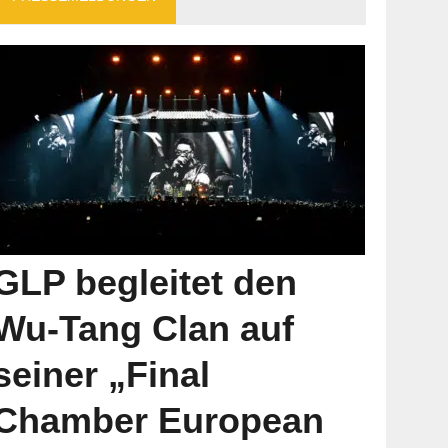
GLP begleitet den
Wu-Tang Clan auf
seiner „Final
Chamber European