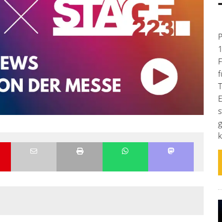
P
1
F
f
T
E
s
g
k