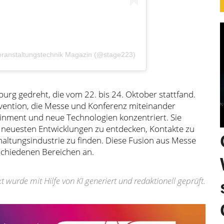
 Veranstaltungstechnik Magazin (@stage223)
urg gedreht, die vom 22. bis 24. Oktober stattfand.
nvention, die Messe und Konferenz miteinander
tainment und neue Technologien konzentriert. Sie
e neuesten Entwicklungen zu entdecken, Kontakte zu
altungsindustrie zu finden. Diese Fusion aus Messe
rschiedenen Bereichen an.
t wurde mit Hilfe von KI generiert und redaktionell geprüft.