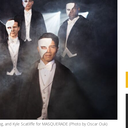
eung, and Kyle Scatliffe for MASQUERADE (Photo by Oscar Ouk)