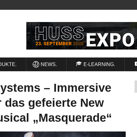
DUKTE.
NEWS.
E-LEARNING.
Systems – Immersive
r das gefeierte New
sical „Masquerade“