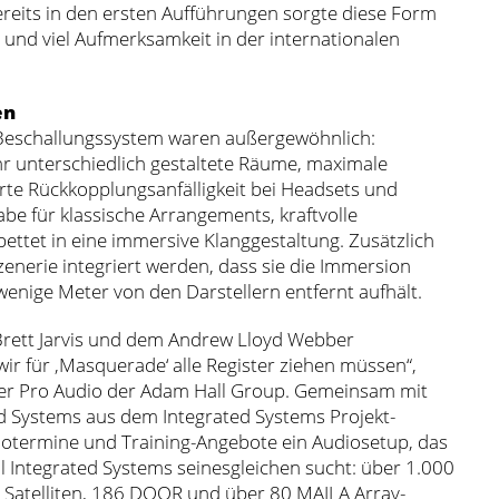
ereits in den ersten Aufführungen sorgte diese Form
 und viel Aufmerksamkeit in der internationalen
en
Beschallungssystem waren außergewöhnlich:
hr unterschiedlich gestaltete Räume, maximale
rte Rückkopplungsanfälligkeit bei Headsets und
be für klassische Arrangements, kraftvolle
bettet in eine immersive Klanggestaltung. Zusätzlich
zenerie integriert werden, dass sie die Immersion
wenige Meter von den Darstellern entfernt aufhält.
Brett Jarvis und dem Andrew Lloyd Webber
r für ‚Masquerade‘ alle Register ziehen müssen“,
ineer Pro Audio der Adam Hall Group. Gemeinsam mit
ted Systems aus dem Integrated Systems Projekt-
termine und Training-Angebote ein Audiosetup, das
 Integrated Systems seinesgleichen sucht: über 1.000
 Satelliten, 186 DQOR und über 80 MAILA Array-