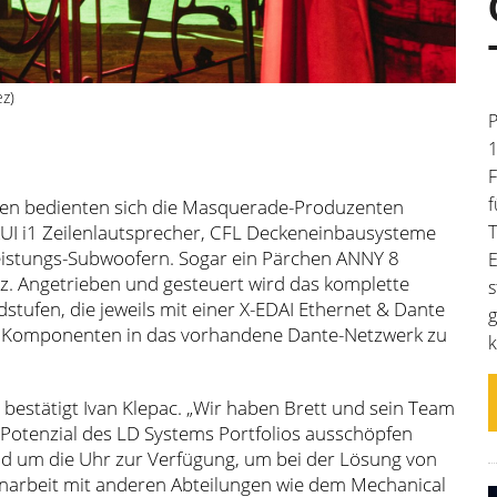
z)
P
1
F
f
n bedienten sich die Masquerade-Produzenten
AUI i1 Zeilenlautsprecher, CFL Deckeneinbausysteme
T
eistungs-Subwoofern. Sogar ein Pärchen ANNY 8
E
. Angetrieben und gesteuert wird das komplette
s
stufen, die jeweils mit einer X-EDAI Ethernet & Dante
g
le Komponenten in das vorhandene Dante-Netzwerk zu
k
, bestätigt Ivan Klepac. „Wir haben Brett und sein Team
e Potenzial des LD Systems Portfolios ausschöpfen
d um die Uhr zur Verfügung, um bei der Lösung von
enarbeit mit anderen Abteilungen wie dem Mechanical