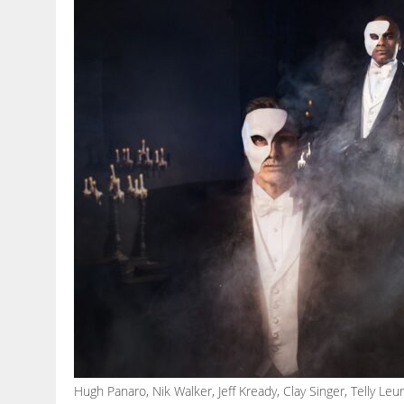
Hugh Panaro, Nik Walker, Jeff Kready, Clay Singer, Telly L