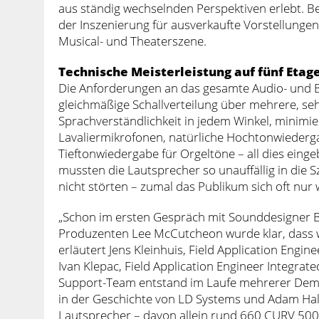
aus ständig wechselnden Perspektiven erlebt. B
der Inszenierung für ausverkaufte Vorstellungen
Musical- und Theaterszene.
Technische Meisterleistung auf fünf Etag
Die Anforderungen an das gesamte Audio- und 
gleichmäßige Schallverteilung über mehrere, se
Sprachverständlichkeit in jedem Winkel, minimie
Lavaliermikrofonen, natürliche Hochtonwiederga
Tieftonwiedergabe für Orgeltöne – all dies einge
mussten die Lautsprecher so unauffällig in die S
nicht störten – zumal das Publikum sich oft nur 
„Schon im ersten Gespräch mit Sounddesigner 
Produzenten Lee McCutcheon wurde klar, dass wi
erläutert Jens Kleinhuis, Field Application Eng
Ivan Klepac, Field Application Engineer Integra
Support-Team entstand im Laufe mehrerer Demo
in der Geschichte von LD Systems und Adam Hall
Lautsprecher – davon allein rund 660 CURV 500