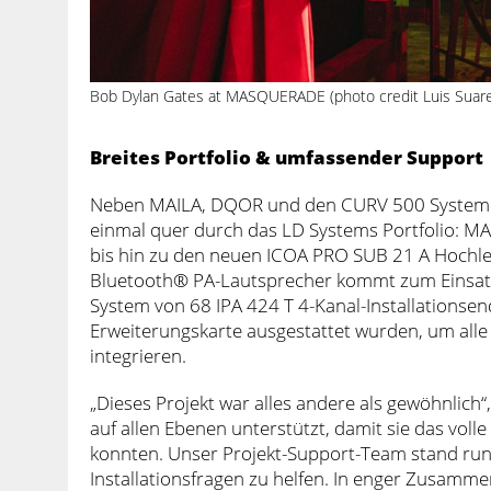
Bob Dylan Gates at MASQUERADE (photo credit Luis Suare
Breites Portfolio & umfassender Support
Neben MAILA, DQOR und den CURV 500 Systeme
einmal quer durch das LD Systems Portfolio: M
bis hin zu den neuen ICOA PRO SUB 21 A Hochl
Bluetooth® PA-Lautsprecher kommt zum Einsatz
System von 68 IPA 424 T 4-Kanal-Installationsend
Erweiterungskarte ausgestattet wurden, um al
integrieren.
„Dieses Projekt war alles andere als gewöhnlich“
auf allen Ebenen unterstützt, damit sie das voll
konnten. Unser Projekt-Support-Team stand run
Installationsfragen zu helfen. In enger Zusamm