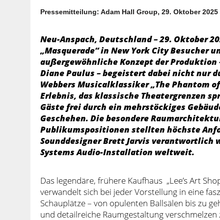
Pressemitteilung: Adam Hall Group, 29. Oktober 2025
Neu-Anspach, Deutschland – 29. Oktober 202
„Masquerade“ in New York City Besucher un
außergewöhnliche Konzept der Produktion 
Diane Paulus – begeistert dabei nicht nur 
Webbers Musicalklassiker „The Phantom of
Erlebnis, das klassische Theatergrenzen spr
Gäste frei durch ein mehrstöckiges Gebäu
Geschehen. Die besondere Raumarchitektur
Publikumspositionen stellten höchste Anfo
Sounddesigner Brett Jarvis verantwortlich 
Systems Audio-Installation weltweit.
Das legendäre, frühere Kaufhaus „Lee’s Art Sho
verwandelt sich bei jeder Vorstellung in eine fas
Schauplätze – von opulenten Ballsälen bis zu g
und detailreiche Raumgestaltung verschmelzen 