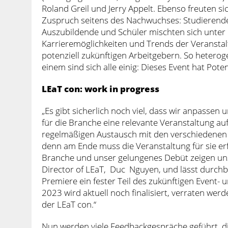
Roland Greil und Jerry Appelt. Ebenso freuten 
Zuspruch seitens des Nachwuchses: Studierend
Auszubildende und Schüler mischten sich unter 
Karrieremöglichkeiten und Trends der Veransta
potenziell zukünftigen Arbeitgebern. So heterog
einem sind sich alle einig: Dieses Event hat Poten
LEaT con: work in progress
„Es gibt sicherlich noch viel, dass wir anpasse
für die Branche eine relevante Veranstaltung a
regelmäßigen Austausch mit den verschiedenen
denn am Ende muss die Veranstaltung für sie erf
Branche und unser gelungenes Debüt zeigen uns,
Director of LEaT, Duc Nguyen, und lässt durchbl
Premiere ein fester Teil des zukünftigen Event-
2023 wird aktuell noch finalisiert, verraten wer
der LEaT con.“
Nun werden viele Feedbackgespräche geführt, d