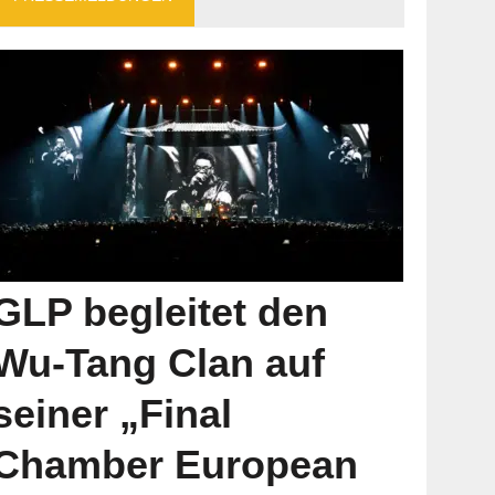
GLP begleitet den
Wu-Tang Clan auf
seiner „Final
Chamber European