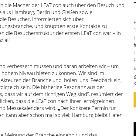
sich die Macher der LEaT con auch über den Besuch und
e aus Hamburg, Berlin und Gießen sowie
die Besucher, informierten sich über
P
ltungsbranche, und knüpften erste Kontakte zu
1
en die Besucherstruktur der ersten LEaT con war – in
F
zial!
f
T
E
n und verbessern müssen und daran arbeiten wir – um
s
uf hohem Niveau bieten zu können. Wir sind im
g
 Akteuren der Branche und holen uns Feedback ein,
k
olgreich sein. Die bisherige Resonanz aus der
 dass wir auf dem richtigen Weg sind“, resümiert der
icken, dass die LEaT con nach ihrer erfolgreichen
 und Messekalenders wird.
„
Der konkrete Termin für
den kann aber schon mal so viel: Hamburg bleibt Hafen
ie Meinung der Branche eingeholt und das