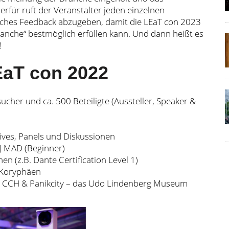
rfür ruft der Veranstalter jeden einzelnen
liches Feedback abzugeben, damit die LEaT con 2023
ranche“ bestmöglich erfüllen kann. Und dann heißt es
!
EaT con 2022
cher und ca. 500 Beteiligte (Aussteller, Speaker &
ives, Panels und Diskussionen
DJ MAD (Beginner)
 (z.B. Dante Certification Level 1)
e-Koryphäen
ue CCH & Panikcity – das Udo Lindenberg Museum