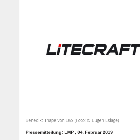
Benedikt Thape von L&S (Foto: © Eugen Eslage)
Pressemitteilung: LMP , 04. Februar 2019