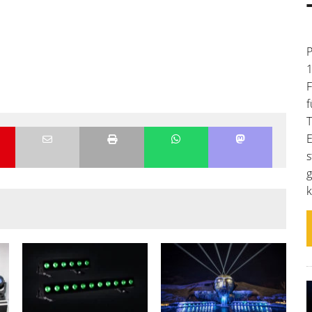
P
1
F
f
T
E
s
g
k