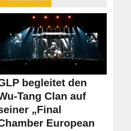
GLP begleitet den
Wu-Tang Clan auf
seiner „Final
Chamber European