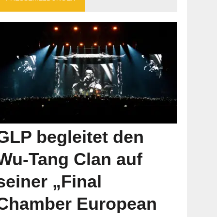
GLP begleitet den
Wu-Tang Clan auf
seiner „Final
Chamber European