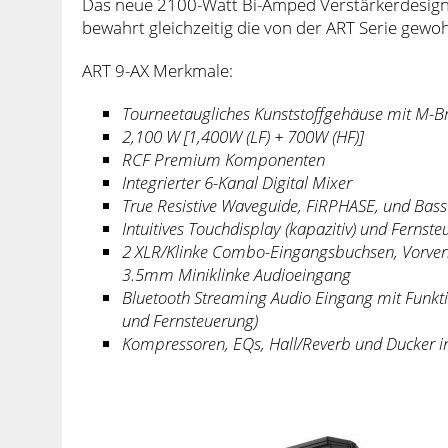
Das neue 2100-Watt Bi-Amped Verstärkerdesign 
bewahrt gleichzeitig die von der ART Serie gewoh
ART 9-AX Merkmale:
Tourneetaugliches Kunststoffgehäuse mit M-Br
2,100 W [1,400W (LF) + 700W (HF)]
RCF Premium Komponenten
Integrierter 6-Kanal Digital Mixer
True Resistive Waveguide, FiRPHASE, und Bass
Intuitives Touchdisplay (kapazitiv) und Fern
2 XLR/Klinke Combo-Eingangsbuchsen, Vorvers
3.5mm Miniklinke Audioeingang
Bluetooth Streaming Audio Eingang mit Funkt
und Fernsteuerung)
Kompressoren, EQs, Hall/Reverb und Ducker in