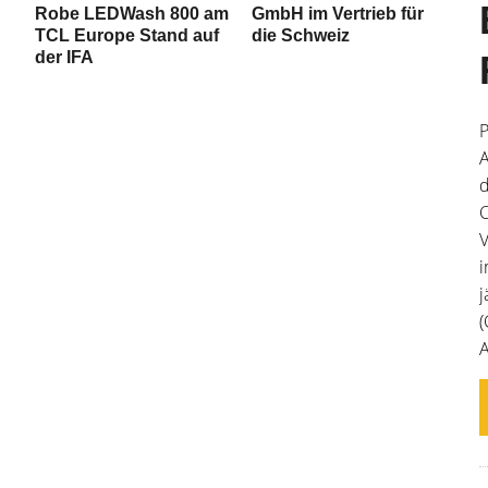
Robe LEDWash 800 am
GmbH im Vertrieb für
TCL Europe Stand auf
die Schweiz
der IFA
P
A
d
C
V
i
j
(
A