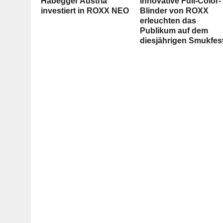
Habegger Austria
Innovative Full-Color-
investiert in ROXX NEO
Blinder von ROXX
erleuchten das
Publikum auf dem
diesjährigen Smukfes