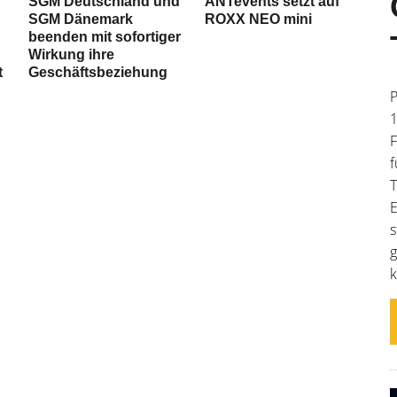
SGM Deutschland und
ANTevents setzt auf
SGM Dänemark
ROXX NEO mini
beenden mit sofortiger
Wirkung ihre
t
Geschäftsbeziehung
P
1
F
f
T
E
s
g
k